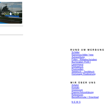
R U N D
_
U M
_
W E R B U N G
_
Schilder
_
Namensschilder *new
_
Autowerbung
_
Folien - Klebebuchstaben
_
Buchstaben Profil I
_
Lasergravur
_
Digitaldruck
_
Printmedien
_
Siebdruck - Textildruck
_
Homepage Realisierung
W I R
_
Ü B E R
_
U N S
_
Anfahrt
_
Kontakt
_
Impressum
_
Datenschutzerklärung
_
Referenzen
_
Bestellformular / Download
_
N E W S