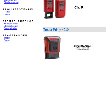
_
Bänderstempel
P A G I N I E R S T E M P E L
_
Reiner
_
Horray
S T E M P E L Z U B E H Ö R
_
Stempelfarben
_
Stempelkissen
_
Stempelhalter
Trodat Printy 4910
_
P R Ä G E Z A N G E N
_
Trodat
_
Colop