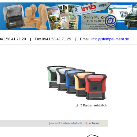
0941 58 41 71 20
|
Fax 0941 58 41 71 29
|
Email:
info@stempel-mehr.de
...in 5 Farben erhältlich
| nur in 3 Farben erhältlich:
rot,
schwarz,
gelb