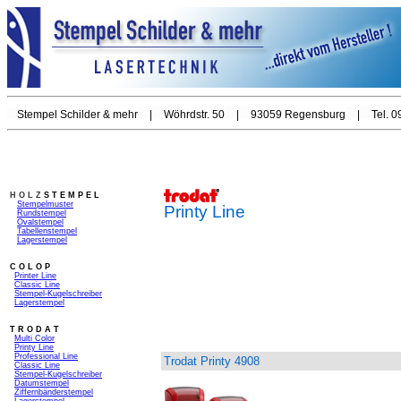
Stempel Schilder & mehr
|
Wöhrdstr. 50
|
93059 Regensburg
|
Tel. 
H O L Z
S T E M P E L
_
Stempelmuster
Printy Line
_
Rundstempel
_
Ovalstempel
_
Tabellenstempel
_
Lagerstempel
_
C O L O P
_
Printer Line
_
Classic Line
_
Stempel-
Kugelschreiber
_
Lagerstempel
T R O D A T
_
Multi Color
_
Printy Line
_
Professional Line
Trodat Printy 4908
_
Classic Line
_
Stempel-Kugelschreiber
_
Datumstempel
_
Ziffernbänderstempel
_
Lagerstempel