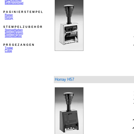
_
Bänderstempel
P A G I N I E R S T E M P E L
_
Reiner
_
Horray
S T E M P E L Z U B E H Ö R
_
Stempelfarben
_
Stempelkissen
_
Stempelhalter
_
P R Ä G E Z A N G E N
_
Trodat
_
Colop
Horray H57