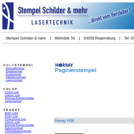
Stempel Schilder & mehr
|
Wöhrdstr. 50
|
93059 Regensburg
|
Tel. 
H O L Z
S T E M P E L
_
Stempelmuster
Paginierstempel
_
Rundstempel
_
Ovalstempel
_
Tabellenstempel
_
Lagerstempel
_
C O L O P
_
Printer Line
_
Classic Line
_
Stempel-
Kugelschreiber
_
Lagerstempel
T R O D A T
_
Multi Color
_
Printy Line
_
Professional Line
Horray H56
_
Classic Line
_
Stempel-Kugelschreiber
_
Datumstempel
_
Ziffernbänderstempel
_
Lagerstempel